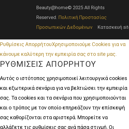
Beauty@home© 2025 All Rights
Reserved.
Πολιτική Προστασίας
Προσωπικών Δεδομένων
Κατασκευή si
Ρυθμίσεις Απορρήτου
Χρησιμοποιούμε Cookies για να
κάνουμε καλύτερη την εμπειρία σας στο site μας.
ΡΥΘΜΊΣΕΙΣ ΑΠΟΡΡΉΤΟΥ
Αυτός ο ιστότοπος χρησιμοποιεί λειτουργικά cookies
και εξωτερικά σενάρια για να βελτιώσει την εμπειρία
σας. Τα cookies και τα σενάρια που χρησιμοποιούνται
και ο τρόπος με τον οποίο επηρεάζουν την επίσκεψή
σας καθορίζονται στα αριστερά. Μπορείτε να
αλλάξετε τις ρυθμίσεις σας ανά πάσα στιγμή. Οι