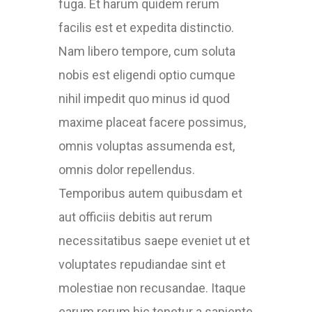
fuga. Et harum quidem rerum
facilis est et expedita distinctio.
Nam libero tempore, cum soluta
nobis est eligendi optio cumque
nihil impedit quo minus id quod
maxime placeat facere possimus,
omnis voluptas assumenda est,
omnis dolor repellendus.
Temporibus autem quibusdam et
aut officiis debitis aut rerum
necessitatibus saepe eveniet ut et
voluptates repudiandae sint et
molestiae non recusandae. Itaque
earum rerum hic tenetur a sapiente